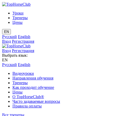
Уроки
Тренеры
Цены
EN
Русский
English
Вход
Регистрация
Вход
Регистрация
Выбрать язык:
EN
Русский
English
Видеоуроки
Направления обучения
Тренеры
Как проходит обучение
Цены
О TopHorseClub®
Часто задаваемые вопросы
Правила оплаты
Все тренеры