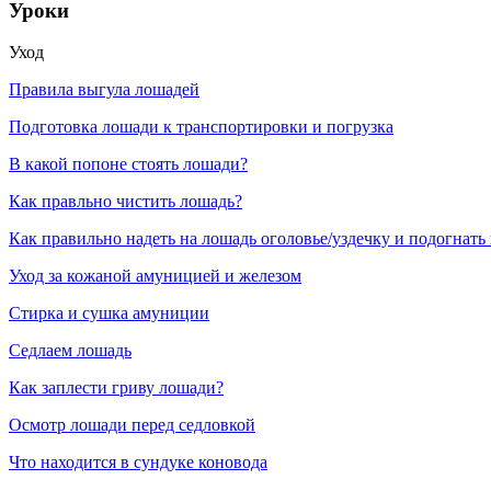
Уроки
Уход
Правила выгула лошадей
Подготовка лошади к транспортировки и погрузка
В какой попоне стоять лошади?
Как правльно чистить лошадь?
Как правильно надеть на лошадь оголовье/уздечку и подогнать
Уход за кожаной амуницией и железом
Стирка и сушка амуниции
Седлаем лошадь
Как заплести гриву лошади?
Осмотр лошади перед седловкой
Что находится в сундуке коновода