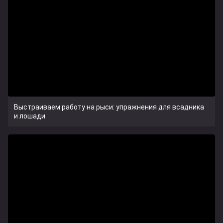
Выстраиваем работу на рыси: упражнения для всадника
и лошади