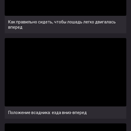
Как правильно сидеть, чтобы лошадь легко двигалась
вперед
Положение всадника: езда вниз-вперед