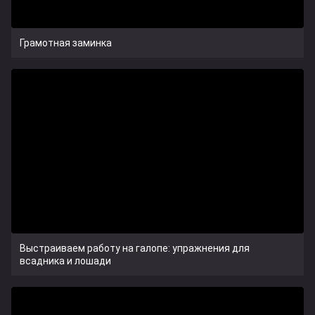
Грамотная заминка
Выстраиваем работу на галопе: упражнения для
всадника и лошади