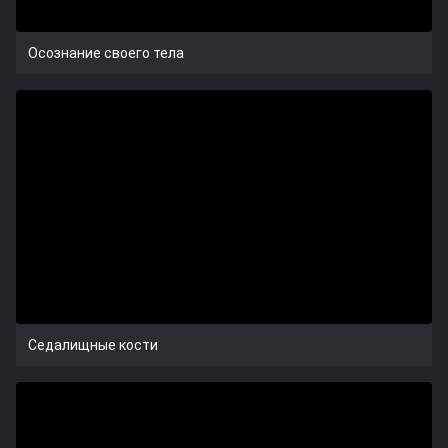
Осознание своего тела
Седалищные кости