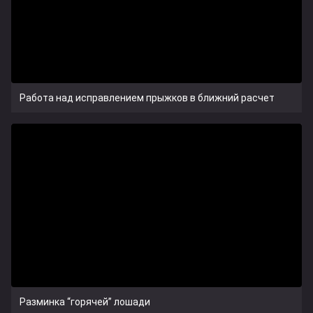
Работа над исправлением прыжков в ближний расчет
Разминка “горячей” лошади