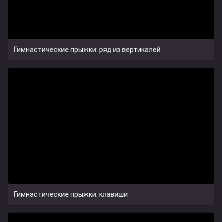
Гимнастические прыжки: ряд из вертикалей
Гимнастические прыжки: клавиши