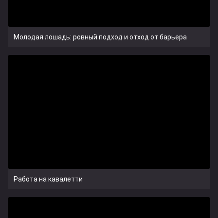
Молодая лошадь: ровный подход и отход от барьера
Работа на кавалетти