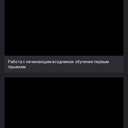
Работа с начинающим всадником: обучение первым
прыжкам