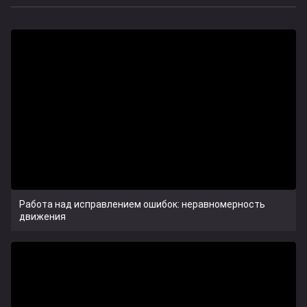
Работа над исправлением ошибок: неравномерность
движения