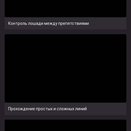
Контроль лошади между препятствиями
Прохождение простых и сложных линий