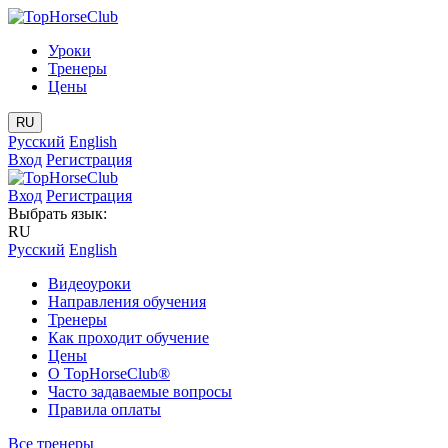
Уроки
Тренеры
Цены
RU
Русский
English
Вход
Регистрация
Вход
Регистрация
Выбрать язык:
RU
Русский
English
Видеоуроки
Направления обучения
Тренеры
Как проходит обучение
Цены
О TopHorseClub®
Часто задаваемые вопросы
Правила оплаты
Все тренеры