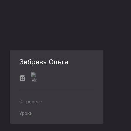
Зибрева Ольга
О тренере
Уроки